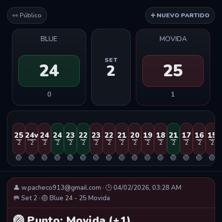
👀 Público
➕ NUEVO PARTIDO
BLUE
MOVIDA
SET
24
25
2
0
1
25
24v
24
24
23
22
23
22
21
20
19
18
21
17
16
15
2
2
2
2
2
2
2
2
2
2
2
2
2
2
2
2
🏐
🏐
🏐
🏐
🏐
🏐
🏐
🏐
🏐
🏐
🏐
🏐
🏐
🏐
🏐
🏐
👤 w.pacheco913@gmail.com · 🕒 04/02/2026, 03:28 AM
🥅 Set 2 · 🏐 Blue 24 - 25 Movida
🏐 Punto: Movida (+1)