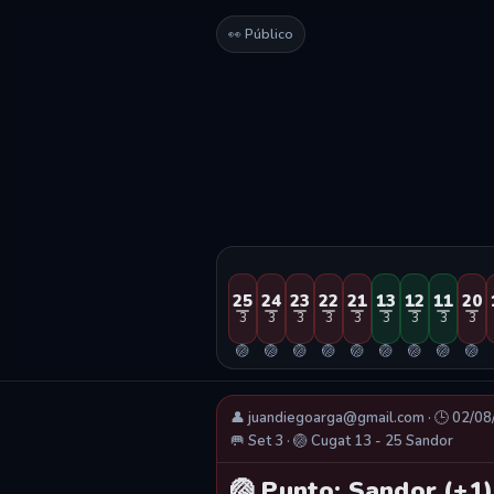
👀 Público
25
24
23
22
21
13
12
11
20
3
3
3
3
3
3
3
3
3
🏐
🏐
🏐
🏐
🏐
🏐
🏐
🏐
🏐
👤 juandiegoarga@gmail.com · 🕒 02/0
🥅 Set 3 · 🏐 Cugat 13 - 25 Sandor
🏐 Punto: Sandor (+1)