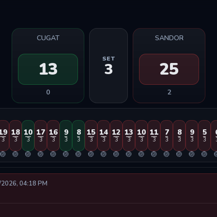
CUGAT
SANDOR
SET
13
25
3
0
2
19
18
10
17
16
9
8
15
14
12
13
10
11
7
8
9
5
3
3
3
3
3
3
3
3
3
3
3
3
3
3
3
3
3
🏐
🏐
🏐
🏐
🏐
🏐
🏐
🏐
🏐
🏐
🏐
🏐
🏐
🏐
🏐
🏐
🏐

8/2026, 04:18 PM