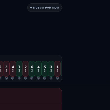
➕ NUEVO PARTIDO
6
3
4
7
2
6
4
5
3
1
2
1
25
25
24v
24
2
3
3
3
3
3
3
3
3
3
3
3
3
2
2
2
2
2

🏐
🏐
🏐
🏐
🏐
🏐
🏐
🏐
🏐
🏐
🏐
🥅
🏐
🏐
🏐
🏐
🏐