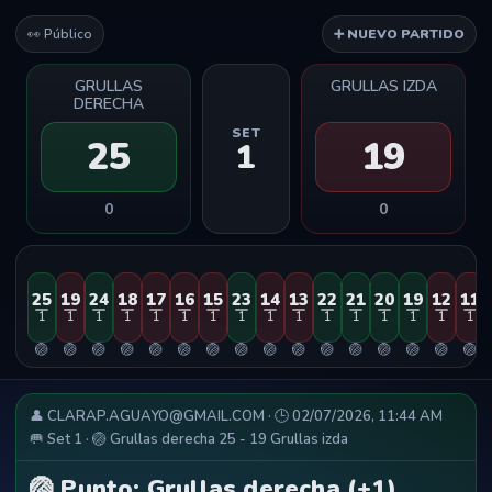
👀 Público
➕ NUEVO PARTIDO
GRULLAS
GRULLAS IZDA
DERECHA
SET
25
19
1
0
0
25
19
24
18
17
16
15
23
14
13
22
21
20
19
12
11
1
1
1
1
1
1
1
1
1
1
1
1
1
1
1
1
🏐
🏐
🏐
🏐
🏐
🏐
🏐
🏐
🏐
🏐
🏐
🏐
🏐
🏐
🏐
🏐
👤 CLARAP.AGUAYO@GMAIL.COM · 🕒 02/07/2026, 11:44 AM
🥅 Set 1 · 🏐 Grullas derecha 25 - 19 Grullas izda
🏐 Punto: Grullas derecha (+1)