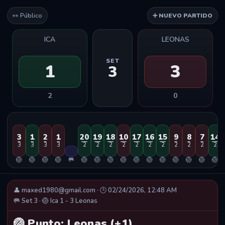
👀 Público
➕ NUEVO PARTIDO
ICA
LEONAS
SET
1
3
3
2
0
3
1
2
1
20
19
18
10
17
16
15
9
8
7
14
3
3
3
3
2
2
2
2
2
2
2
2
2
2
2
🏐
🏐
🏐
🏐
🥅
🏐
🏐
🏐
🏐
🏐
🏐
🏐
🏐
🏐
🏐
🏐
👤 maxed1980@gmail.com · 🕒 02/24/2026, 12:48 AM
🥅 Set 3 · 🏐 Ica 1 - 3 Leonas
🏐 Punto: Leonas (+1)