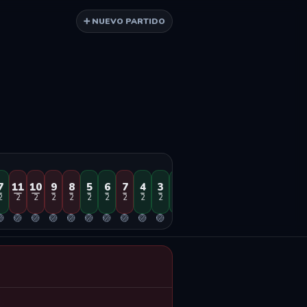
➕ NUEVO PARTIDO
7
11
10
9
8
5
6
7
4
3
2
1
6
5
4
3
2
1
2
2
2
2
2
2
2
2
2
2
2
2
2
2
2
2
2
2

🏐
🏐
🏐
🏐
🏐
🏐
🏐
🏐
🏐
🏐
🏐
🏐
🏐
🏐
🏐
🏐
🏐