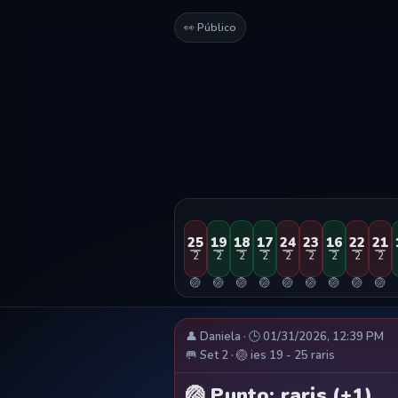
👀 Público
25
19
18
17
24
23
16
22
21
2
2
2
2
2
2
2
2
2
🏐
🏐
🏐
🏐
🏐
🏐
🏐
🏐
🏐
👤 Daniela · 🕒 01/31/2026, 12:39 PM
🥅 Set 2 · 🏐 ies 19 - 25 raris
🏐 Punto: raris (+1)