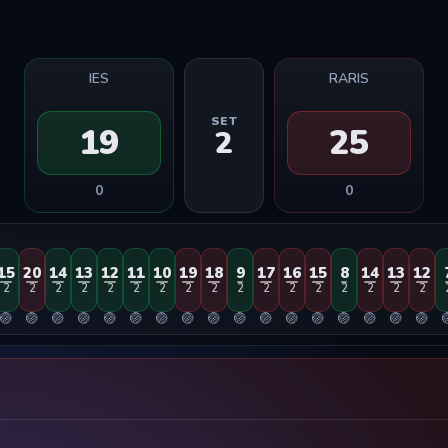
IES
RARIS
SET
19
25
2
0
0
15
20
14
13
12
11
10
19
18
9
17
16
15
8
14
13
12
2
2
2
2
2
2
2
2
2
2
2
2
2
2
2
2
2
🏐
🏐
🏐
🏐
🏐
🏐
🏐
🏐
🏐
🏐
🏐
🏐
🏐
🏐
🏐
🏐
🏐
