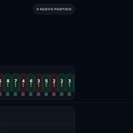
➕ NUEVO PARTIDO
5
8
7
4
6
3
5
2
2
3
4
1
1
1
1
1
1
1
1
1
1
1
1
1
1
1

🏐
🏐
🏐
🏐
🏐
🏐
🏐
🏐
🏐
🏐
🏐
🏐