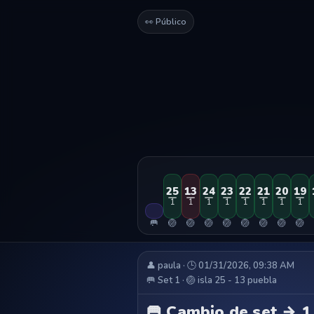
👀 Público
25
13
24
23
22
21
20
19
1
1
1
1
1
1
1
1
🥅
🏐
🏐
🏐
🏐
🏐
🏐
🏐
🏐
👤 paula · 🕒 01/31/2026, 09:38 AM
🥅 Set 1 · 🏐 isla 25 - 13 puebla
🥅 Cambio de set → 1