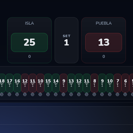
ISLA
PUEBLA
SET
25
13
1
0
0
18
17
16
12
11
10
15
14
9
13
12
11
8
9
10
7
6
1
1
1
1
1
1
1
1
1
1
1
1
1
1
1
1
1
🏐
🏐
🏐
🏐
🏐
🏐
🏐
🏐
🏐
🏐
🏐
🏐
🏐
🏐
🏐
🏐
🏐
