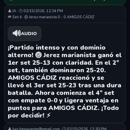
👤 IA · 🕒 02/15/2026, 12:34 PM
🥅 Set 4 · 🏐 Jerez marianista 0 - 0 AMIGOS CÁDIZ
🔊
AUDIO
¡Partido intenso y con dominio
alterno! 🏐 Jerez marianista ganó el
1er set 25-13 con claridad. En el 2º
set, también dominaron 25-20.
AMIGOS CÁDIZ reaccionó y se
llevó el 3er set 25-23 tras una dura
batalla. Ahora comienza el 4º set
con empate 0-0 y ligera ventaja en
puntos para AMIGOS CÁDIZ. ¡Todo
por decidir! ⚡
👤 luis.benavente@gmail.com · 🕒 02/15/2026, 12:30 PM