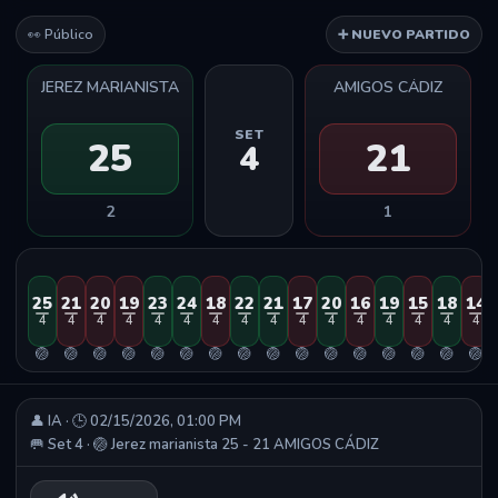
👀 Público
➕ NUEVO PARTIDO
JEREZ MARIANISTA
AMIGOS CÁDIZ
SET
25
21
4
2
1
25
21
20
19
23
24
18
22
21
17
20
16
19
15
18
14
4
4
4
4
4
4
4
4
4
4
4
4
4
4
4
4
🏐
🏐
🏐
🏐
🏐
🏐
🏐
🏐
🏐
🏐
🏐
🏐
🏐
🏐
🏐
🏐
👤 IA · 🕒 02/15/2026, 01:00 PM
🥅 Set 4 · 🏐 Jerez marianista 25 - 21 AMIGOS CÁDIZ