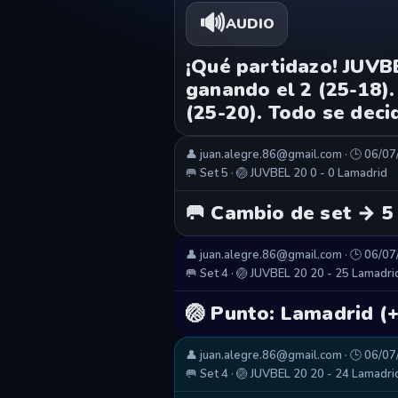
🔊
AUDIO
¡Qué partidazo! JUVBE
ganando el 2 (25-18).
(25-20). Todo se deci
👤 juan.alegre.86@gmail.com · 🕒 06/0
🥅 Set 5 · 🏐 JUVBEL 20 0 - 0 Lamadrid
🥅 Cambio de set → 5
👤 juan.alegre.86@gmail.com · 🕒 06/0
🥅 Set 4 · 🏐 JUVBEL 20 20 - 25 Lamadri
🏐 Punto: Lamadrid (
👤 juan.alegre.86@gmail.com · 🕒 06/0
🥅 Set 4 · 🏐 JUVBEL 20 20 - 24 Lamadri