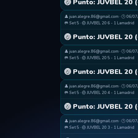
🏐 Punto: JUVBEL 20 (
👤 juan.alegre.86@gmail.com · 🕒 06/0
🥅 Set 5 · 🏐 JUVBEL 20 6 - 1 Lamadrid
🏐 Punto: JUVBEL 20 (
👤 juan.alegre.86@gmail.com · 🕒 06/0
🥅 Set 5 · 🏐 JUVBEL 20 5 - 1 Lamadrid
🏐 Punto: JUVBEL 20 (
👤 juan.alegre.86@gmail.com · 🕒 06/0
🥅 Set 5 · 🏐 JUVBEL 20 4 - 1 Lamadrid
🏐 Punto: JUVBEL 20 (
👤 juan.alegre.86@gmail.com · 🕒 06/0
🥅 Set 5 · 🏐 JUVBEL 20 3 - 1 Lamadrid