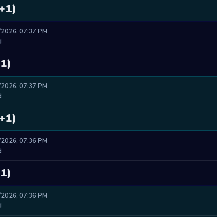
+1)
7/2026, 07:37 PM
d
+1)
7/2026, 07:37 PM
d
+1)
7/2026, 07:36 PM
d
+1)
7/2026, 07:36 PM
d