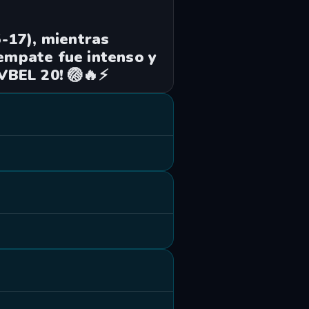
5-17), mientras
sempate fue intenso y
UVBEL 20! 🏐🔥⚡