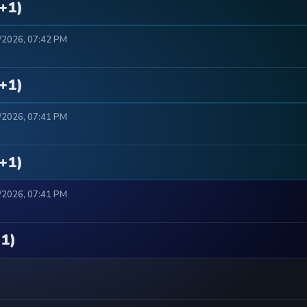
+1)
7/2026, 07:42 PM
+1)
7/2026, 07:41 PM
+1)
7/2026, 07:41 PM
+1)