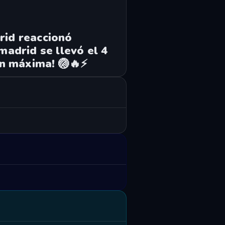
rid reaccionó
madrid se llevó el 4
ón máxima! 🏐🔥⚡