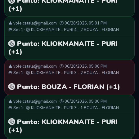
🏐 Punto: KLIOKMANAITE - PURI
(+1)
👤 voleicatala@gmail.com · 🕒 06/28/2026, 05:01 PM
🥅 Set 1 · 🏐 KLIOKMANAITE - PURI 4 - 2 BOUZA - FLORIAN
🏐 Punto: KLIOKMANAITE - PURI
(+1)
👤 voleicatala@gmail.com · 🕒 06/28/2026, 05:00 PM
🥅 Set 1 · 🏐 KLIOKMANAITE - PURI 3 - 2 BOUZA - FLORIAN
🏐 Punto: BOUZA - FLORIAN (+1)
👤 voleicatala@gmail.com · 🕒 06/28/2026, 05:00 PM
🥅 Set 1 · 🏐 KLIOKMANAITE - PURI 3 - 1 BOUZA - FLORIAN
🏐 Punto: KLIOKMANAITE - PURI
(+1)