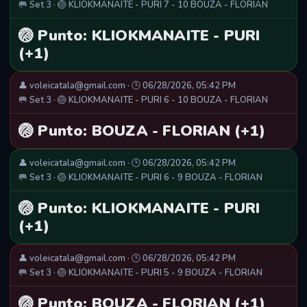
🥅 Set 3 · 🏐 KLIOKMANAITE - PURI 7 - 10 BOUZA - FLORIAN
🏐 Punto: KLIOKMANAITE - PURI
(+1)
👤 voleicatala@gmail.com · 🕒 06/28/2026, 05:42 PM
🥅 Set 3 · 🏐 KLIOKMANAITE - PURI 6 - 10 BOUZA - FLORIAN
🏐 Punto: BOUZA - FLORIAN (+1)
👤 voleicatala@gmail.com · 🕒 06/28/2026, 05:42 PM
🥅 Set 3 · 🏐 KLIOKMANAITE - PURI 6 - 9 BOUZA - FLORIAN
🏐 Punto: KLIOKMANAITE - PURI
(+1)
👤 voleicatala@gmail.com · 🕒 06/28/2026, 05:42 PM
🥅 Set 3 · 🏐 KLIOKMANAITE - PURI 5 - 9 BOUZA - FLORIAN
🏐 Punto: BOUZA - FLORIAN (+1)