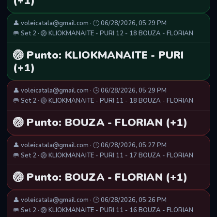
(+1)
👤 voleicatala@gmail.com · 🕒 06/28/2026, 05:29 PM
🥅 Set 2 · 🏐 KLIOKMANAITE - PURI 12 - 18 BOUZA - FLORIAN
🏐 Punto: KLIOKMANAITE - PURI
(+1)
👤 voleicatala@gmail.com · 🕒 06/28/2026, 05:29 PM
🥅 Set 2 · 🏐 KLIOKMANAITE - PURI 11 - 18 BOUZA - FLORIAN
🏐 Punto: BOUZA - FLORIAN (+1)
👤 voleicatala@gmail.com · 🕒 06/28/2026, 05:27 PM
🥅 Set 2 · 🏐 KLIOKMANAITE - PURI 11 - 17 BOUZA - FLORIAN
🏐 Punto: BOUZA - FLORIAN (+1)
👤 voleicatala@gmail.com · 🕒 06/28/2026, 05:26 PM
🥅 Set 2 · 🏐 KLIOKMANAITE - PURI 11 - 16 BOUZA - FLORIAN