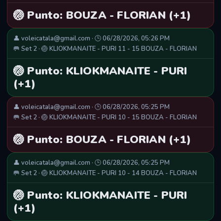
🏐 Punto: BOUZA - FLORIAN (+1)
👤 voleicatala@gmail.com · 🕒 06/28/2026, 05:26 PM
🥅 Set 2 · 🏐 KLIOKMANAITE - PURI 11 - 15 BOUZA - FLORIAN
🏐 Punto: KLIOKMANAITE - PURI
(+1)
👤 voleicatala@gmail.com · 🕒 06/28/2026, 05:25 PM
🥅 Set 2 · 🏐 KLIOKMANAITE - PURI 10 - 15 BOUZA - FLORIAN
🏐 Punto: BOUZA - FLORIAN (+1)
👤 voleicatala@gmail.com · 🕒 06/28/2026, 05:25 PM
🥅 Set 2 · 🏐 KLIOKMANAITE - PURI 10 - 14 BOUZA - FLORIAN
🏐 Punto: KLIOKMANAITE - PURI
(+1)