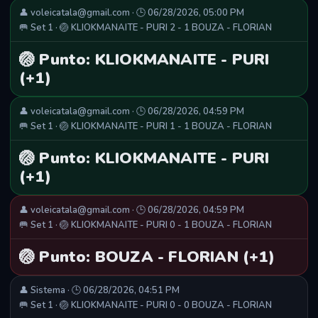
👤 voleicatala@gmail.com · 🕒 06/28/2026, 05:00 PM
🥅 Set 1 · 🏐 KLIOKMANAITE - PURI 2 - 1 BOUZA - FLORIAN
🏐 Punto: KLIOKMANAITE - PURI
(+1)
👤 voleicatala@gmail.com · 🕒 06/28/2026, 04:59 PM
🥅 Set 1 · 🏐 KLIOKMANAITE - PURI 1 - 1 BOUZA - FLORIAN
🏐 Punto: KLIOKMANAITE - PURI
(+1)
👤 voleicatala@gmail.com · 🕒 06/28/2026, 04:59 PM
🥅 Set 1 · 🏐 KLIOKMANAITE - PURI 0 - 1 BOUZA - FLORIAN
🏐 Punto: BOUZA - FLORIAN (+1)
👤 Sistema · 🕒 06/28/2026, 04:51 PM
🥅 Set 1 · 🏐 KLIOKMANAITE - PURI 0 - 0 BOUZA - FLORIAN