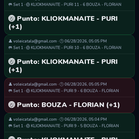
🥅 Set 1 · 🏐 KLIOKMANAITE - PURI 11 - 6 BOUZA - FLORIAN
🏐 Punto: KLIOKMANAITE - PURI
(+1)
👤 voleicatala@gmail.com · 🕒 06/28/2026, 05:05 PM
🥅 Set 1 · 🏐 KLIOKMANAITE - PURI 10 - 6 BOUZA - FLORIAN
🏐 Punto: KLIOKMANAITE - PURI
(+1)
👤 voleicatala@gmail.com · 🕒 06/28/2026, 05:05 PM
🥅 Set 1 · 🏐 KLIOKMANAITE - PURI 9 - 6 BOUZA - FLORIAN
🏐 Punto: BOUZA - FLORIAN (+1)
👤 voleicatala@gmail.com · 🕒 06/28/2026, 05:04 PM
🥅 Set 1 · 🏐 KLIOKMANAITE - PURI 9 - 5 BOUZA - FLORIAN