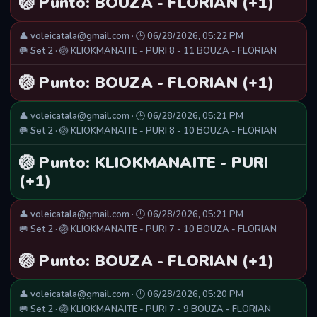
🏐 Punto: BOUZA - FLORIAN (+1)
👤 voleicatala@gmail.com · 🕒 06/28/2026, 05:22 PM
🥅 Set 2 · 🏐 KLIOKMANAITE - PURI 8 - 11 BOUZA - FLORIAN
🏐 Punto: BOUZA - FLORIAN (+1)
👤 voleicatala@gmail.com · 🕒 06/28/2026, 05:21 PM
🥅 Set 2 · 🏐 KLIOKMANAITE - PURI 8 - 10 BOUZA - FLORIAN
🏐 Punto: KLIOKMANAITE - PURI
(+1)
👤 voleicatala@gmail.com · 🕒 06/28/2026, 05:21 PM
🥅 Set 2 · 🏐 KLIOKMANAITE - PURI 7 - 10 BOUZA - FLORIAN
🏐 Punto: BOUZA - FLORIAN (+1)
👤 voleicatala@gmail.com · 🕒 06/28/2026, 05:20 PM
🥅 Set 2 · 🏐 KLIOKMANAITE - PURI 7 - 9 BOUZA - FLORIAN