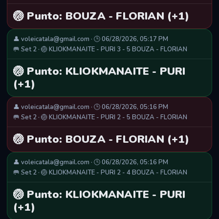
🏐 Punto: BOUZA - FLORIAN (+1)
👤 voleicatala@gmail.com · 🕒 06/28/2026, 05:17 PM
🥅 Set 2 · 🏐 KLIOKMANAITE - PURI 3 - 5 BOUZA - FLORIAN
🏐 Punto: KLIOKMANAITE - PURI
(+1)
👤 voleicatala@gmail.com · 🕒 06/28/2026, 05:16 PM
🥅 Set 2 · 🏐 KLIOKMANAITE - PURI 2 - 5 BOUZA - FLORIAN
🏐 Punto: BOUZA - FLORIAN (+1)
👤 voleicatala@gmail.com · 🕒 06/28/2026, 05:16 PM
🥅 Set 2 · 🏐 KLIOKMANAITE - PURI 2 - 4 BOUZA - FLORIAN
🏐 Punto: KLIOKMANAITE - PURI
(+1)