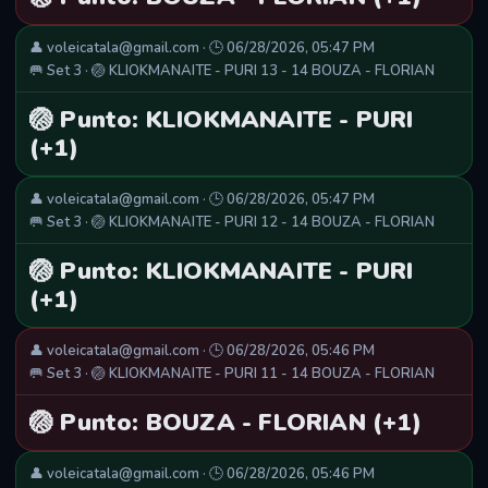
👤 voleicatala@gmail.com · 🕒 06/28/2026, 05:47 PM
🥅 Set 3 · 🏐 KLIOKMANAITE - PURI 13 - 14 BOUZA - FLORIAN
🏐 Punto: KLIOKMANAITE - PURI
(+1)
👤 voleicatala@gmail.com · 🕒 06/28/2026, 05:47 PM
🥅 Set 3 · 🏐 KLIOKMANAITE - PURI 12 - 14 BOUZA - FLORIAN
🏐 Punto: KLIOKMANAITE - PURI
(+1)
👤 voleicatala@gmail.com · 🕒 06/28/2026, 05:46 PM
🥅 Set 3 · 🏐 KLIOKMANAITE - PURI 11 - 14 BOUZA - FLORIAN
🏐 Punto: BOUZA - FLORIAN (+1)
👤 voleicatala@gmail.com · 🕒 06/28/2026, 05:46 PM