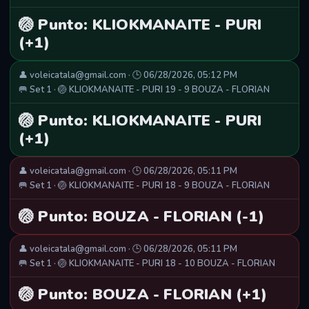
🏐 Punto: KLIOKMANAITE - PURI
(+1)
👤 voleicatala@gmail.com · 🕒 06/28/2026, 05:12 PM
🥅 Set 1 · 🏐 KLIOKMANAITE - PURI 19 - 9 BOUZA - FLORIAN
🏐 Punto: KLIOKMANAITE - PURI
(+1)
👤 voleicatala@gmail.com · 🕒 06/28/2026, 05:11 PM
🥅 Set 1 · 🏐 KLIOKMANAITE - PURI 18 - 9 BOUZA - FLORIAN
🏐 Punto: BOUZA - FLORIAN (-1)
👤 voleicatala@gmail.com · 🕒 06/28/2026, 05:11 PM
🥅 Set 1 · 🏐 KLIOKMANAITE - PURI 18 - 10 BOUZA - FLORIAN
🏐 Punto: BOUZA - FLORIAN (+1)