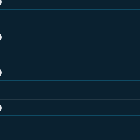
)
)
)
)