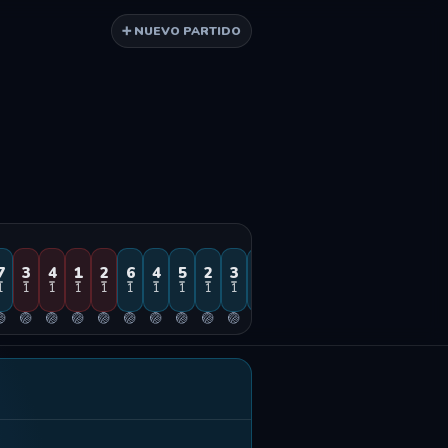
➕ NUEVO PARTIDO
7
3
4
1
2
6
4
5
2
3
1
1
1
1
1
1
1
1
1
1
1
1

🏐
🏐
🏐
🏐
🏐
🏐
🏐
🏐
🏐
🏐