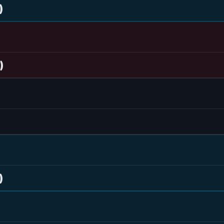
)
)
)