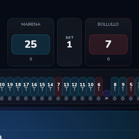
MAIRENA
BOLLULLO
SET
25
7
1
0
0
20
19
18
17
16
15
14
7
13
12
11
10
6
8
9
5
1
1
1
1
1
1
1
1
1
1
1
1
1
1
1
1
🏐
🏐
🏐
🏐
🏐
🏐
🏐
🏐
🏐
🏐
🏐
🏐
🏐
🥅
🏐
🏐
🏐

)