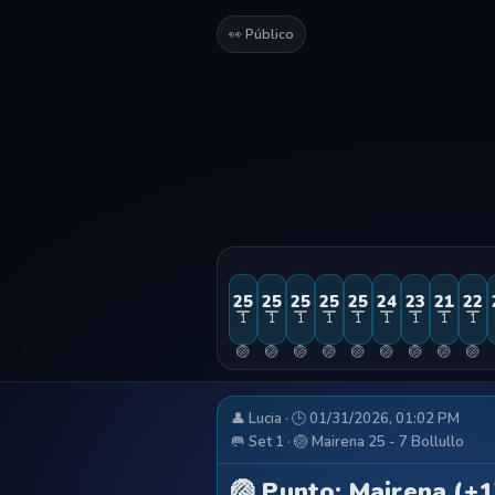
👀 Público
25
25
25
25
25
24
23
21
22
1
1
1
1
1
1
1
1
1
🏐
🏐
🏐
🏐
🏐
🏐
🏐
🏐
🏐
👤 Lucia · 🕒 01/31/2026, 01:02 PM
🥅 Set 1 · 🏐 Mairena 25 - 7 Bollullo
🏐 Punto: Mairena (+1