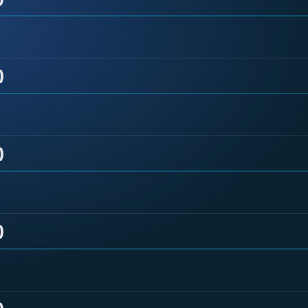
)
)
)