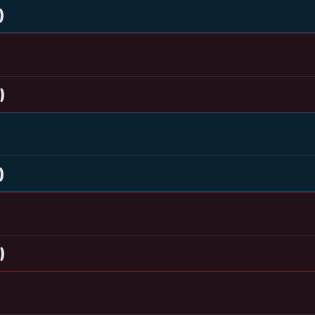
)
)
)
)