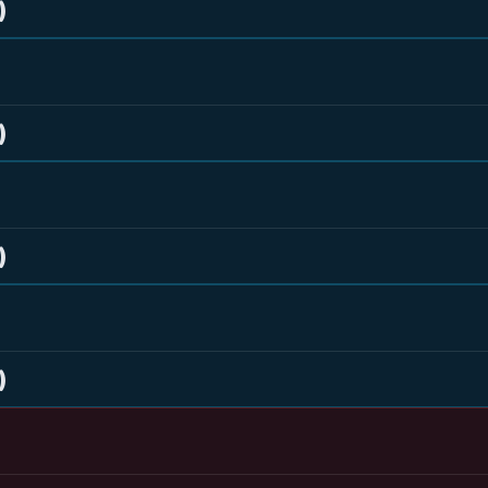
)
)
)
)