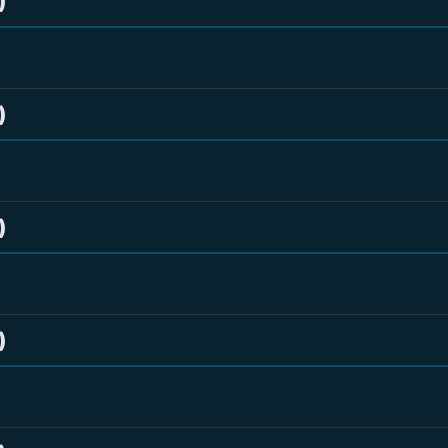
)
)
)
)