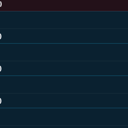
)
)
)
)