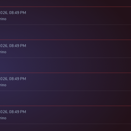
/2026, 08:49 PM
rino
/2026, 08:49 PM
rino
/2026, 08:49 PM
rino
/2026, 08:49 PM
rino