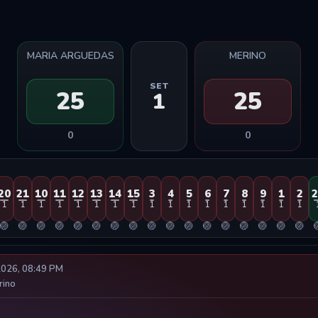
MARIA ARGUEDAS
MERINO
SET
25
25
1
0
0
20
21
10
11
12
13
14
15
3
4
5
6
7
8
9
1
2
2
1
1
1
1
1
1
1
1
1
1
1
1
1
1
1
1
1
🏐
🏐
🏐
🏐
🏐
🏐
🏐
🏐
🏐
🏐
🏐
🏐
🏐
🏐
🏐
🏐
🏐

/2026, 08:49 PM
rino