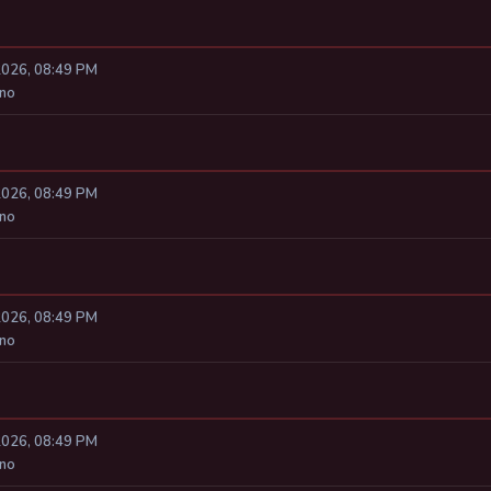
/2026, 08:49 PM
ino
/2026, 08:49 PM
ino
/2026, 08:49 PM
ino
/2026, 08:49 PM
ino