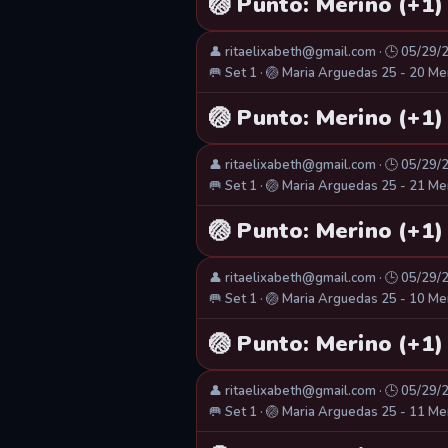
🏐 Punto: Merino (+1)
👤 ritaelixabeth@gmail.com · 🕒 05/29
🥅 Set 1 · 🏐 Maria Arguedas 25 - 20 Me
🏐 Punto: Merino (+1)
👤 ritaelixabeth@gmail.com · 🕒 05/29
🥅 Set 1 · 🏐 Maria Arguedas 25 - 21 Me
🏐 Punto: Merino (+1)
👤 ritaelixabeth@gmail.com · 🕒 05/29
🥅 Set 1 · 🏐 Maria Arguedas 25 - 10 Me
🏐 Punto: Merino (+1)
👤 ritaelixabeth@gmail.com · 🕒 05/29
🥅 Set 1 · 🏐 Maria Arguedas 25 - 11 Me