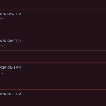
/2026, 08:49 PM
ino
/2026, 08:49 PM
ino
/2026, 08:49 PM
ino
/2026, 08:49 PM
ino