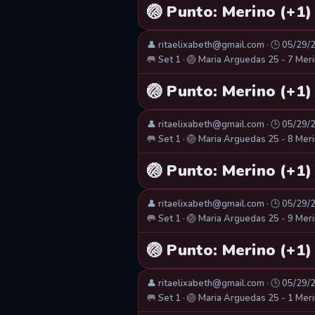
🏐 Punto: Merino (+1)
👤 ritaelixabeth@gmail.com · 🕒 05/29
🥅 Set 1 · 🏐 Maria Arguedas 25 - 7 Mer
🏐 Punto: Merino (+1)
👤 ritaelixabeth@gmail.com · 🕒 05/29
🥅 Set 1 · 🏐 Maria Arguedas 25 - 8 Mer
🏐 Punto: Merino (+1)
👤 ritaelixabeth@gmail.com · 🕒 05/29
🥅 Set 1 · 🏐 Maria Arguedas 25 - 9 Mer
🏐 Punto: Merino (+1)
👤 ritaelixabeth@gmail.com · 🕒 05/29
🥅 Set 1 · 🏐 Maria Arguedas 25 - 1 Mer