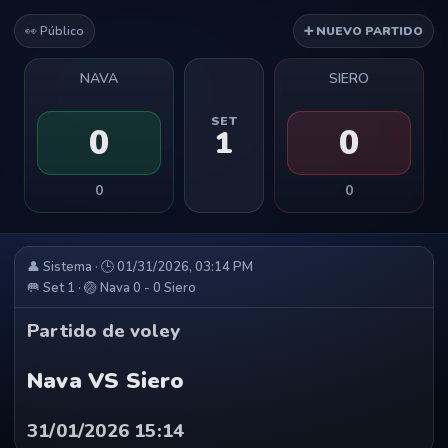
👀 Público
➕ NUEVO PARTIDO
NAVA
SIERO
SET
0
0
1
0
0
👤 Sistema · 🕒 01/31/2026, 03:14 PM
🥅 Set 1 · 🏐 Nava 0 - 0 Siero
Partido de voley
Nava VS Siero
31/01/2026 15:14