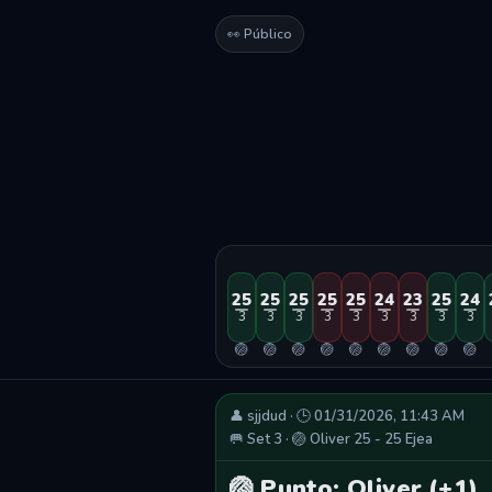
👀 Público
25
25
25
25
25
24
23
25
24
3
3
3
3
3
3
3
3
3
🏐
🏐
🏐
🏐
🏐
🏐
🏐
🏐
🏐
👤 sjjdud · 🕒 01/31/2026, 11:43 AM
🥅 Set 3 · 🏐 Oliver 25 - 25 Ejea
🏐 Punto: Oliver (+1)