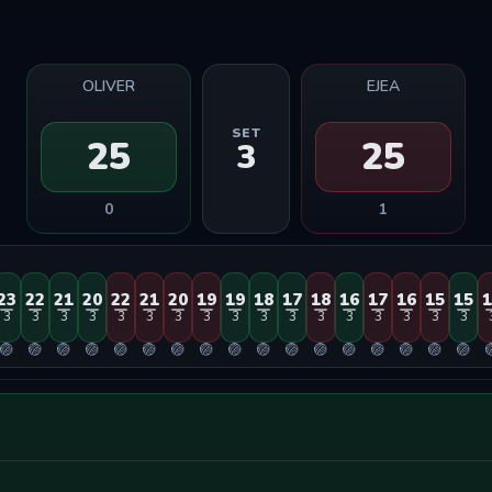
OLIVER
EJEA
SET
25
25
3
0
1
23
22
21
20
22
21
20
19
19
18
17
18
16
17
16
15
15
1
3
3
3
3
3
3
3
3
3
3
3
3
3
3
3
3
3
🏐
🏐
🏐
🏐
🏐
🏐
🏐
🏐
🏐
🏐
🏐
🏐
🏐
🏐
🏐
🏐
🏐
