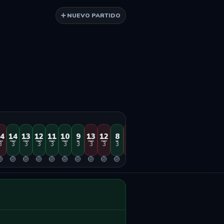
➕ NUEVO PARTIDO
4
14
13
12
11
10
9
13
12
8
10
11
9
7
6
5
8
4
3
3
3
3
3
3
3
3
3
3
3
3
3
3
3
3
3
3

🏐
🏐
🏐
🏐
🏐
🏐
🏐
🏐
🏐
🏐
🏐
🏐
🏐
🏐
🏐
🏐
🏐