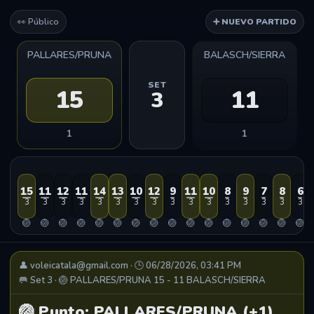
👀 Público
➕ NUEVO PARTIDO
PALLARES/PRUNA
BALASCH/SIERRA
SET
15
11
3
1
1
15
11
12
11
14
13
10
12
9
11
10
8
9
7
8
6
3
3
3
3
3
3
3
3
3
3
3
3
3
3
3
3
🏐
🏐
🏐
🏐
🏐
🏐
🏐
🏐
🏐
🏐
🏐
🏐
🏐
🏐
🏐
🏐
👤 voleicatala@gmail.com · 🕒 06/28/2026, 03:41 PM
🥅 Set 3 · 🏐 PALLARES/PRUNA 15 - 11 BALASCH/SIERRA
🏐 Punto: PALLARES/PRUNA (+1)