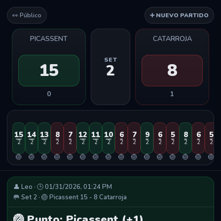
👀 Público
➕ NUEVO PARTIDO
PICASSENT
CATARROJA
SET
15
8
2
0
1
15
14
13
8
7
12
11
10
6
7
9
6
5
8
6
5
2
2
2
2
2
2
2
2
2
2
2
2
2
2
2
2
🏐
🏐
🏐
🏐
🏐
🏐
🏐
🏐
🏐
🏐
🏐
🏐
🏐
🏐
🏐
🏐
👤 Leo · 🕒 01/31/2026, 01:24 PM
🥅 Set 2 · 🏐 Picassent 15 - 8 Catarroja
🏐 Punto: Picassent (+1)