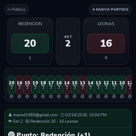
👀 Público
➕ NUEVO PARTIDO
REDENCIÓN
LEONAS
SET
20
16
2
1
0
20
16
15
19
18
17
16
14
15
13
14
13
12
11
10
12
2
2
2
2
2
2
2
2
2
2
2
2
2
2
2
2
🏐
🏐
🏐
🏐
🏐
🏐
🏐
🏐
🏐
🏐
🏐
🏐
🏐
🏐
🏐
🏐
👤 maxed1980@gmail.com · 🕒 02/16/2026, 10:04 PM
🥅 Set 2 · 🏐 Redención 20 - 16 Leonas
🏐 Punto: Redención (+1)