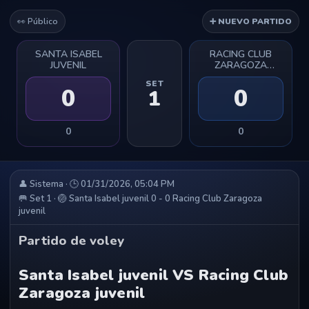
👀 Público
➕ NUEVO PARTIDO
SANTA ISABEL
RACING CLUB
JUVENIL
ZARAGOZA
JUVENIL
SET
0
0
1
0
0
👤 Sistema · 🕒 01/31/2026, 05:04 PM
🥅 Set 1 · 🏐 Santa Isabel juvenil 0 - 0 Racing Club Zaragoza
juvenil
Partido de voley
Santa Isabel juvenil VS Racing Club
Zaragoza juvenil