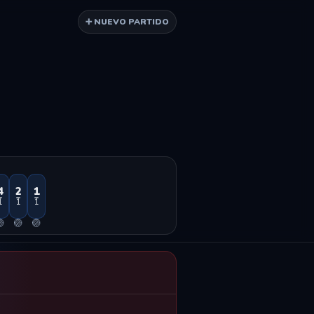
➕ NUEVO PARTIDO
4
2
1
1
1
1

🏐
🏐