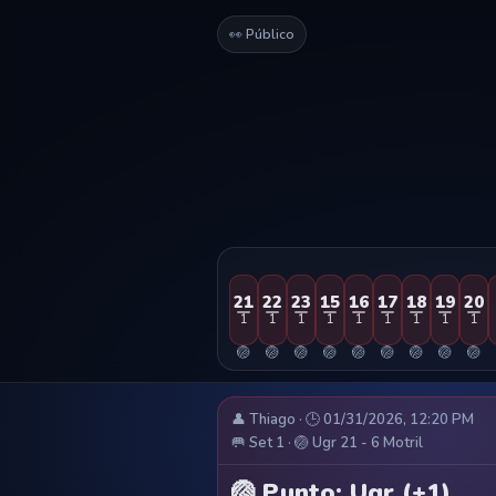
👀 Público
21
22
23
15
16
17
18
19
20
1
1
1
1
1
1
1
1
1
🏐
🏐
🏐
🏐
🏐
🏐
🏐
🏐
🏐
👤 Thiago · 🕒 01/31/2026, 12:20 PM
🥅 Set 1 · 🏐 Ugr 21 - 6 Motril
🏐 Punto: Ugr (+1)