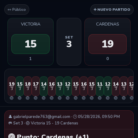
👀 Público
➕ NUEVO PARTIDO
VICTORIA
CARDENAS
SET
15
19
3
1
0
19
15
18
17
14
16
13
12
15
16
15
11
12
14
13
12
3
3
3
3
3
3
3
3
3
3
3
3
3
3
3
3
🏐
🏐
🏐
🏐
🏐
🏐
🏐
🏐
🏐
🏐
🏐
🏐
🏐
🏐
🏐
🏐
👤 gabrielparede763@gmail.com · 🕒 05/28/2026, 09:50 PM
🥅 Set 3 · 🏐 Victoria 15 - 19 Cardenas
🏐 Punto: Cardenas (+1)