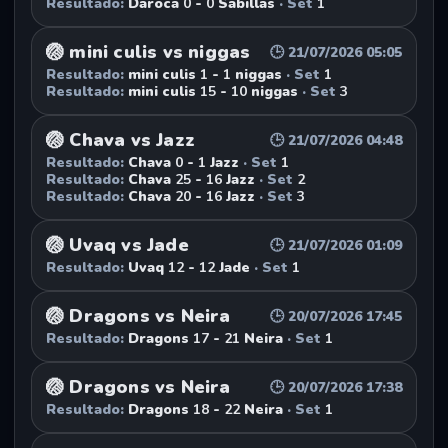
Resultado:
Daroca
0
-
0
Sabillas
· Set
1
🏐 mini culis vs niggas
🕒 21/07/2026 05:05
Resultado:
mini culis
1
-
1
niggas
· Set
1
Resultado:
mini culis
15
-
10
niggas
· Set
3
🏐 Chava vs Jazz
🕒 21/07/2026 04:48
Resultado:
Chava
0
-
1
Jazz
· Set
1
Resultado:
Chava
25
-
16
Jazz
· Set
2
Resultado:
Chava
20
-
16
Jazz
· Set
3
🏐 Uvaq vs Jade
🕒 21/07/2026 01:09
Resultado:
Uvaq
12
-
12
Jade
· Set
1
🏐 Dragons vs Neira
🕒 20/07/2026 17:45
Resultado:
Dragons
17
-
21
Neira
· Set
1
🏐 Dragons vs Neira
🕒 20/07/2026 17:38
Resultado:
Dragons
18
-
22
Neira
· Set
1