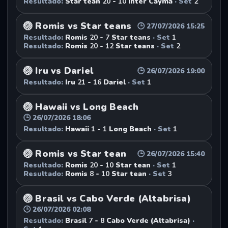
Resultado:
Star tean
20
-
10
Inter Cayma
· Set
2
🏐 Romis vs Star teans
🕒 27/07/2026 15:25
Resultado:
Romis
20
-
7
Star teans
· Set
1
Resultado:
Romis
20
-
12
Star teans
· Set
2
🏐 Iru vs Dariel
🕒 26/07/2026 19:00
Resultado:
Iru
21
-
16
Dariel
· Set
1
🏐 Hawaii vs Long Beach
🕒 26/07/2026 18:06
Resultado:
Hawaii
1
-
1
Long Beach
· Set
1
🏐 Romis vs Star tean
🕒 26/07/2026 15:40
Resultado:
Romis
20
-
10
Star tean
· Set
1
Resultado:
Romis
8
-
10
Star tean
· Set
3
🏐 Brasil vs Cabo Verde (Altabrisa)
🕒 26/07/2026 02:08
Resultado:
Brasil
7
-
8
Cabo Verde (Altabrisa)
·