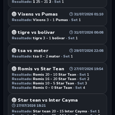
Resultado:
1
25
-
21
2
· Set
1
🏐 Vixens vs Pumas
🕒 31/07/2026 01:10
Resultado:
Vixens
3
-
1
Pumas
· Set
1
🏐 tigre vs bolivar
🕒 31/07/2026 00:08
Resultado:
tigre
3
-
1
bolivar
· Set
1
🏐 tsa vs mater
🕒 29/07/2026 22:08
Resultado:
tsa
0
-
2
mater
· Set
1
🏐 Romis vs Star Tean
🕒 27/07/2026 19:54
Resultado:
Romis
20
-
10
Star Tean
· Set
1
Resultado:
Romis
16
-
20
Star Tean
· Set
2
Resultado:
Romis
10
-
5
Star Tean
· Set
3
Resultado:
Romis
0
-
0
Star Tean
· Set
4
🏐 Star tean vs Inter Cayma
🕒 27/07/2026 18:21
Resultado:
Star tean
20
-
15
Inter Cayma
· Set
1