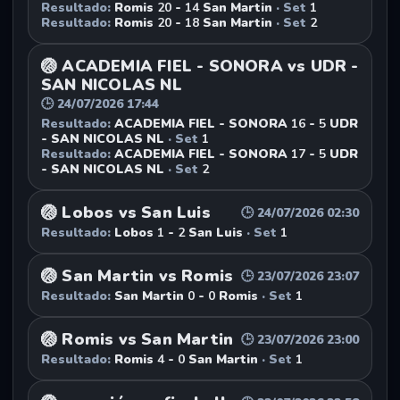
Resultado:
Romis
20
-
14
San Martin
· Set
1
Resultado:
Romis
20
-
18
San Martin
· Set
2
🏐 ACADEMIA FIEL - SONORA vs UDR -
SAN NICOLAS NL
🕒 24/07/2026 17:44
Resultado:
ACADEMIA FIEL - SONORA
16
-
5
UDR
- SAN NICOLAS NL
· Set
1
Resultado:
ACADEMIA FIEL - SONORA
17
-
5
UDR
- SAN NICOLAS NL
· Set
2
🏐 Lobos vs San Luis
🕒 24/07/2026 02:30
Resultado:
Lobos
1
-
2
San Luis
· Set
1
🏐 San Martin vs Romis
🕒 23/07/2026 23:07
Resultado:
San Martin
0
-
0
Romis
· Set
1
🏐 Romis vs San Martin
🕒 23/07/2026 23:00
Resultado:
Romis
4
-
0
San Martin
· Set
1