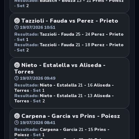
Resultado:
Balasch - Bouza
13
-
21
Prins - Poiesz
· Set
2
🏐 Tazzioli - Fauda vs Perez - Prieto
🕒 19/07/2026 10:51
Resultado:
Tazzioli - Fauda
25
-
24
Perez - Prieto
· Set
1
Resultado:
Tazzioli - Fauda
21
-
18
Perez - Prieto
· Set
2
🏐 Nieto - Estalella vs Aliseda -
Torres
🕒 19/07/2026 09:49
Resultado:
Nieto - Estalella
21
-
16
Aliseda -
Torres
· Set
1
Resultado:
Nieto - Estalella
21
-
13
Aliseda -
Torres
· Set
2
🏐 Carpena - Garcia vs Prins - Poiesz
🕒 19/07/2026 08:41
Resultado:
Carpena - Garcia
21
-
15
Prins -
Poiesz
· Set
1