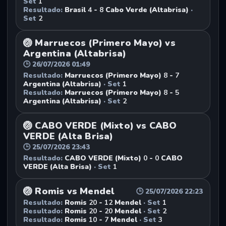
Set
1
Resultado:
Brasil
4
-
8
Cabo Verde (Altabrisa)
·
Set
2
🏐 Marruecos (Primero Mayo) vs
Argentina (Altabrisa)
🕒 26/07/2026 01:49
Resultado:
Marruecos (Primero Mayo)
8
-
7
Argentina (Altabrisa)
· Set
1
Resultado:
Marruecos (Primero Mayo)
8
-
5
Argentina (Altabrisa)
· Set
2
🏐 CABO VERDE (Mixto) vs CABO
VERDE (Alta Brisa)
🕒 25/07/2026 23:43
Resultado:
CABO VERDE (Mixto)
0
-
0
CABO
VERDE (Alta Brisa)
· Set
1
🏐 Romis vs Mendel
🕒 25/07/2026 22:23
Resultado:
Romis
20
-
12
Mendel
· Set
1
Resultado:
Romis
20
-
20
Mendel
· Set
2
Resultado:
Romis
10
-
7
Mendel
· Set
3