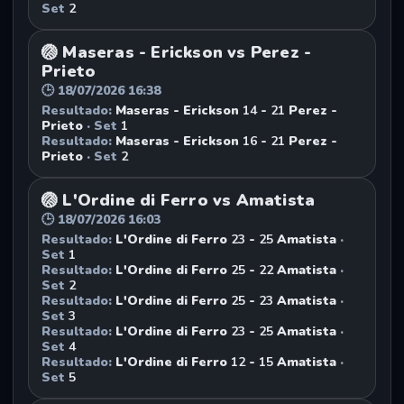
Set
2
🏐 Maseras - Erickson vs Perez -
Prieto
🕒 18/07/2026 16:38
Resultado:
Maseras - Erickson
14
-
21
Perez -
Prieto
· Set
1
Resultado:
Maseras - Erickson
16
-
21
Perez -
Prieto
· Set
2
🏐 L'Ordine di Ferro vs Amatista
🕒 18/07/2026 16:03
Resultado:
L'Ordine di Ferro
23
-
25
Amatista
·
Set
1
Resultado:
L'Ordine di Ferro
25
-
22
Amatista
·
Set
2
Resultado:
L'Ordine di Ferro
25
-
23
Amatista
·
Set
3
Resultado:
L'Ordine di Ferro
23
-
25
Amatista
·
Set
4
Resultado:
L'Ordine di Ferro
12
-
15
Amatista
·
Set
5