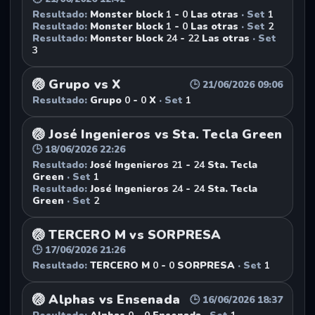
Resultado:
Monster block
1
-
0
Las otras
· Set
1
Resultado:
Monster block
1
-
0
Las otras
· Set
2
Resultado:
Monster block
24
-
22
Las otras
· Set
3
🏐 Grupo vs X
🕒 21/06/2026 09:06
Resultado:
Grupo
0
-
0
X
· Set
1
🏐 José Ingenieros vs Sta. Tecla Green
🕒 18/06/2026 22:26
Resultado:
José Ingenieros
21
-
24
Sta. Tecla
Green
· Set
1
Resultado:
José Ingenieros
24
-
24
Sta. Tecla
Green
· Set
2
🏐 TERCERO M vs SORPRESA
🕒 17/06/2026 21:26
Resultado:
TERCERO M
0
-
0
SORPRESA
· Set
1
🏐 Alphas vs Ensenada
🕒 16/06/2026 18:37