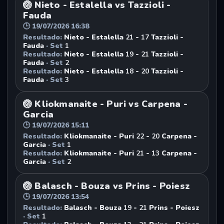
🏐 Nieto - Estalella vs Tazzioli -
Fauda
🕒 19/07/2026 16:38
Resultado:
Nieto - Estalella
21
-
17
Tazzioli -
Fauda
· Set
1
Resultado:
Nieto - Estalella
19
-
21
Tazzioli -
Fauda
· Set
2
Resultado:
Nieto - Estalella
18
-
20
Tazzioli -
Fauda
· Set
3
🏐 Kliokmanaite - Puri vs Carpena -
Garcia
🕒 19/07/2026 15:11
Resultado:
Kliokmanaite - Puri
22
-
20
Carpena -
Garcia
· Set
1
Resultado:
Kliokmanaite - Puri
21
-
13
Carpena -
Garcia
· Set
2
🏐 Balasch - Bouza vs Prins - Poiesz
🕒 19/07/2026 13:54
Resultado:
Balasch - Bouza
19
-
21
Prins - Poiesz
· Set
1