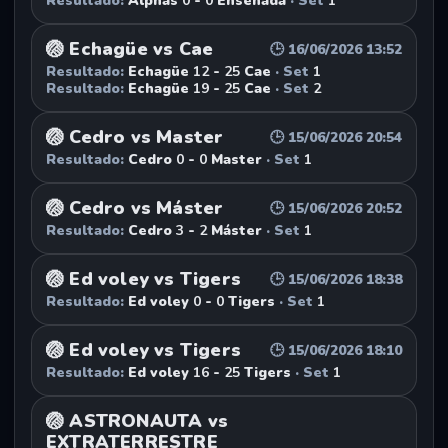
Resultado:
Alphas
0
-
0
Ensenada
· Set
1
🏐 Echagüe vs Cae
🕒 16/06/2026 13:52
Resultado:
Echagüe
12
-
25
Cae
· Set
1
Resultado:
Echagüe
19
-
25
Cae
· Set
2
🏐 Cedro vs Master
🕒 15/06/2026 20:54
Resultado:
Cedro
0
-
0
Master
· Set
1
🏐 Cedro vs Máster
🕒 15/06/2026 20:52
Resultado:
Cedro
3
-
2
Máster
· Set
1
🏐 Ed voley vs Tigers
🕒 15/06/2026 18:38
Resultado:
Ed voley
0
-
0
Tigers
· Set
1
🏐 Ed voley vs Tigers
🕒 15/06/2026 18:10
Resultado:
Ed voley
16
-
25
Tigers
· Set
1
🏐 ASTRONAUTA vs
EXTRATERRESTRE