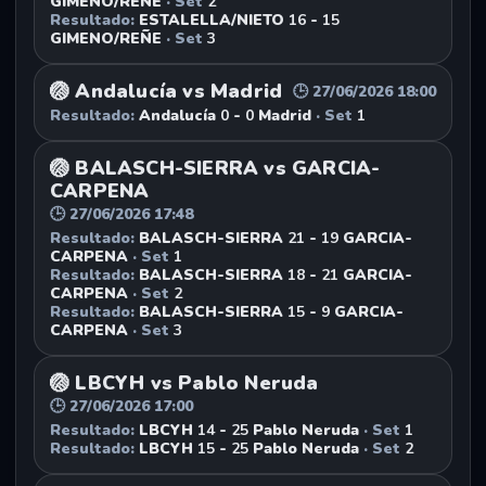
GIMENO/REÑE
· Set
2
Resultado:
ESTALELLA/NIETO
16
-
15
GIMENO/REÑE
· Set
3
🏐 Andalucía vs Madrid
🕒 27/06/2026 18:00
Resultado:
Andalucía
0
-
0
Madrid
· Set
1
🏐 BALASCH-SIERRA vs GARCIA-
CARPENA
🕒 27/06/2026 17:48
Resultado:
BALASCH-SIERRA
21
-
19
GARCIA-
CARPENA
· Set
1
Resultado:
BALASCH-SIERRA
18
-
21
GARCIA-
CARPENA
· Set
2
Resultado:
BALASCH-SIERRA
15
-
9
GARCIA-
CARPENA
· Set
3
🏐 LBCYH vs Pablo Neruda
🕒 27/06/2026 17:00
Resultado:
LBCYH
14
-
25
Pablo Neruda
· Set
1
Resultado:
LBCYH
15
-
25
Pablo Neruda
· Set
2