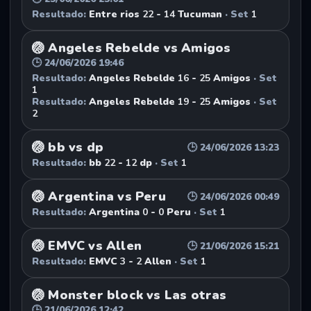
Resultado:
Entre rios
22
-
14
Tucuman
· Set
1
🏐 Angeles Rebelde vs Amigos
🕒 24/06/2026 19:46
Resultado:
Angeles Rebelde
16
-
25
Amigos
· Set
1
Resultado:
Angeles Rebelde
19
-
25
Amigos
· Set
2
🏐 bb vs dp
🕒 24/06/2026 13:23
Resultado:
bb
22
-
12
dp
· Set
1
🏐 Argentina vs Peru
🕒 24/06/2026 00:49
Resultado:
Argentina
0
-
0
Peru
· Set
1
🏐 EMVC vs Allen
🕒 21/06/2026 15:21
Resultado:
EMVC
3
-
2
Allen
· Set
1
🏐 Monster block vs Las otras
🕒 21/06/2026 12:42