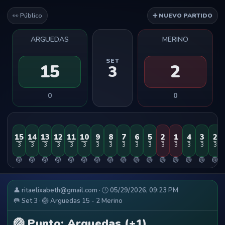
👀 Público
➕ NUEVO PARTIDO
ARGUEDAS
MERINO
SET
15
2
3
0
0
15
14
13
12
11
10
9
8
7
6
5
2
1
4
3
2
3
3
3
3
3
3
3
3
3
3
3
3
3
3
3
3
🏐
🏐
🏐
🏐
🏐
🏐
🏐
🏐
🏐
🏐
🏐
🏐
🏐
🏐
🏐
🏐
👤 ritaelixabeth@gmail.com · 🕒 05/29/2026, 09:23 PM
🥅 Set 3 · 🏐 Arguedas 15 - 2 Merino
🏐 Punto: Arguedas (+1)