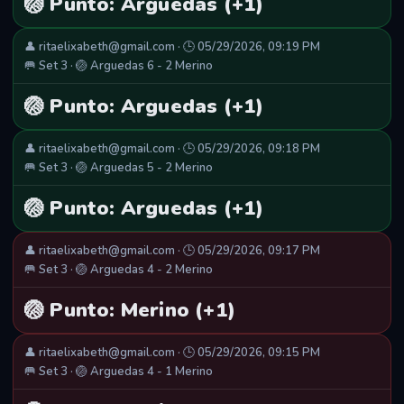
🏐 Punto: Arguedas (+1)
👤 ritaelixabeth@gmail.com · 🕒 05/29/2026, 09:19 PM
🥅 Set 3 · 🏐 Arguedas 6 - 2 Merino
🏐 Punto: Arguedas (+1)
👤 ritaelixabeth@gmail.com · 🕒 05/29/2026, 09:18 PM
🥅 Set 3 · 🏐 Arguedas 5 - 2 Merino
🏐 Punto: Arguedas (+1)
👤 ritaelixabeth@gmail.com · 🕒 05/29/2026, 09:17 PM
🥅 Set 3 · 🏐 Arguedas 4 - 2 Merino
🏐 Punto: Merino (+1)
👤 ritaelixabeth@gmail.com · 🕒 05/29/2026, 09:15 PM
🥅 Set 3 · 🏐 Arguedas 4 - 1 Merino