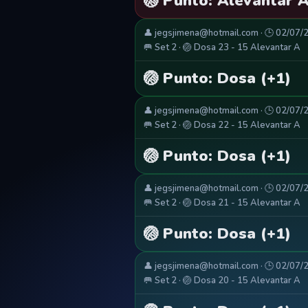
🏐 Punto: Alevantar A
👤 jegsjimena@hotmail.com · 🕒 02/07/
🥅 Set 2 · 🏐 Dosa 23 - 15 Alevantar A
🏐 Punto: Dosa (+1)
👤 jegsjimena@hotmail.com · 🕒 02/07/
🥅 Set 2 · 🏐 Dosa 22 - 15 Alevantar A
🏐 Punto: Dosa (+1)
👤 jegsjimena@hotmail.com · 🕒 02/07/
🥅 Set 2 · 🏐 Dosa 21 - 15 Alevantar A
🏐 Punto: Dosa (+1)
👤 jegsjimena@hotmail.com · 🕒 02/07/
🥅 Set 2 · 🏐 Dosa 20 - 15 Alevantar A