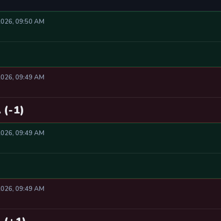
2026, 09:50 AM
2026, 09:49 AM
 (-1)
2026, 09:49 AM
2026, 09:49 AM