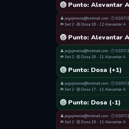
🏐 Punto: Alevantar A
👤 jegsjimena@hotmail.com · 🕒 02/07/
🥅 Set 2 · 🏐 Dosa 18 - 12 Alevantar A
🏐 Punto: Alevantar A
👤 jegsjimena@hotmail.com · 🕒 02/07/
🥅 Set 2 · 🏐 Dosa 18 - 11 Alevantar A
🏐 Punto: Dosa (+1)
👤 jegsjimena@hotmail.com · 🕒 02/07/
🥅 Set 2 · 🏐 Dosa 17 - 11 Alevantar A
🏐 Punto: Dosa (-1)
👤 jegsjimena@hotmail.com · 🕒 02/07/
🥅 Set 2 · 🏐 Dosa 18 - 11 Alevantar A