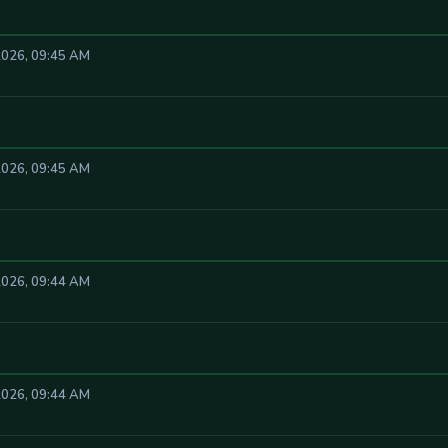
2026, 09:45 AM
2026, 09:45 AM
2026, 09:44 AM
2026, 09:44 AM