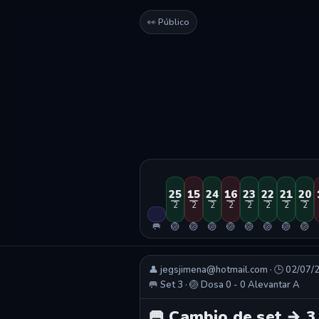
👀 Público
25
15
24
16
23
22
21
20
2
2
2
2
2
2
2
2
🥅
🏐
🏐
🏐
🏐
🏐
🏐
🏐
🏐
👤 jegsjimena@hotmail.com · 🕒 02/07/
🥅 Set 3 · 🏐 Dosa 0 - 0 Alevantar A
🥅 Cambio de set → 3