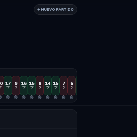
➕ NUEVO PARTIDO
0
17
9
16
15
8
14
15
7
6
14
5
15
14
4
13
14
1
2
2
2
2
2
2
2
2
2
2
2
2
2
2
2
2
2
2

🏐
🏐
🏐
🏐
🏐
🏐
🏐
🏐
🏐
🏐
🏐
🏐
🏐
🏐
🏐
🏐
🏐