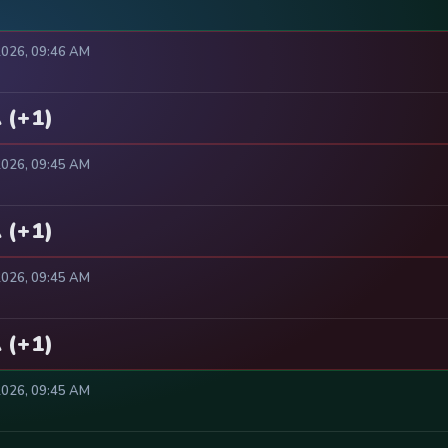
2026, 09:46 AM
 (+1)
2026, 09:45 AM
 (+1)
2026, 09:45 AM
 (+1)
2026, 09:45 AM