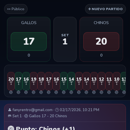
👀 Público
➕ NUEVO PARTIDO
GALLOS
CHINOS
SET
17
20
1
0
0
20
17
16
19
18
17
16
15
14
15
14
13
12
11
10
13
1
1
1
1
1
1
1
1
1
1
1
1
1
1
1
1
🏐
🏐
🏐
🏐
🏐
🏐
🏐
🏐
🏐
🏐
🏐
🏐
🏐
🏐
🏐
🏐
👤 fanyrentro@gmail.com · 🕒 02/17/2026, 10:21 PM
🥅 Set 1 · 🏐 Gallos 17 - 20 Chinos
🏐 Punto: Chinos (+1)