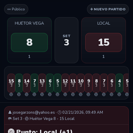
👀 Público
➕ NUEVO PARTIDO
HUÉTOR VEGA
LOCAL
SET
8
15
3
1
1
15
8
14
7
13
6
5
12
11
10
9
8
7
6
4
5
3
3
3
3
3
3
3
3
3
3
3
3
3
3
3
3
🏐
🏐
🏐
🏐
🏐
🏐
🏐
🏐
🏐
🏐
🏐
🏐
🏐
🏐
🏐
🏐
👤 josegarzons@yahoo.es · 🕒 02/21/2026, 09:49 AM
🥅 Set 3 · 🏐 Huétor Vega 8 - 15 Local
🏐 Punto: Local (+1)