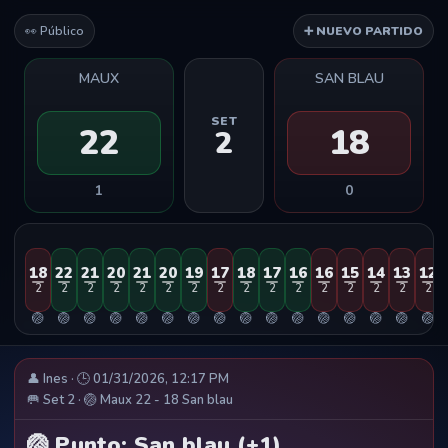
👀 Público
➕ NUEVO PARTIDO
MAUX
SAN BLAU
SET
22
18
2
1
0
18
22
21
20
21
20
19
17
18
17
16
16
15
14
13
12
2
2
2
2
2
2
2
2
2
2
2
2
2
2
2
2
🏐
🏐
🏐
🏐
🏐
🏐
🏐
🏐
🏐
🏐
🏐
🏐
🏐
🏐
🏐
🏐
👤 Ines · 🕒 01/31/2026, 12:17 PM
🥅 Set 2 · 🏐 Maux 22 - 18 San blau
🏐 Punto: San blau (+1)