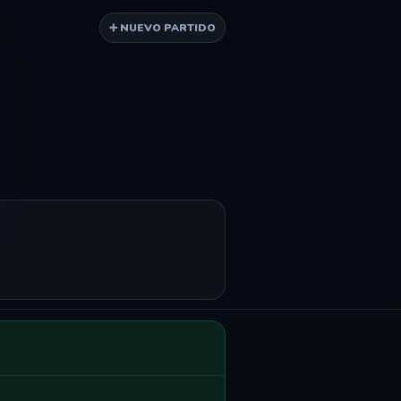
➕ NUEVO PARTIDO