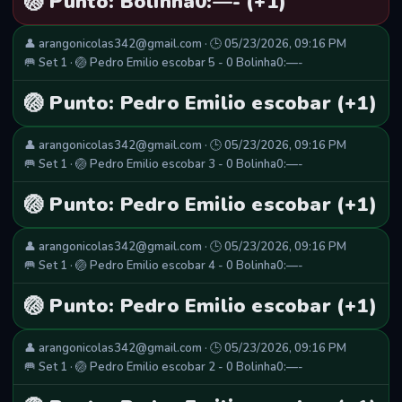
🏐 Punto: Bolinha0:—- (+1)
👤 arangonicolas342@gmail.com · 🕒 05/23/2026, 09:16 PM
🥅 Set 1 · 🏐 Pedro Emilio escobar 5 - 0 Bolinha0:—-
🏐 Punto: Pedro Emilio escobar (+1)
👤 arangonicolas342@gmail.com · 🕒 05/23/2026, 09:16 PM
🥅 Set 1 · 🏐 Pedro Emilio escobar 3 - 0 Bolinha0:—-
🏐 Punto: Pedro Emilio escobar (+1)
👤 arangonicolas342@gmail.com · 🕒 05/23/2026, 09:16 PM
🥅 Set 1 · 🏐 Pedro Emilio escobar 4 - 0 Bolinha0:—-
🏐 Punto: Pedro Emilio escobar (+1)
👤 arangonicolas342@gmail.com · 🕒 05/23/2026, 09:16 PM
🥅 Set 1 · 🏐 Pedro Emilio escobar 2 - 0 Bolinha0:—-