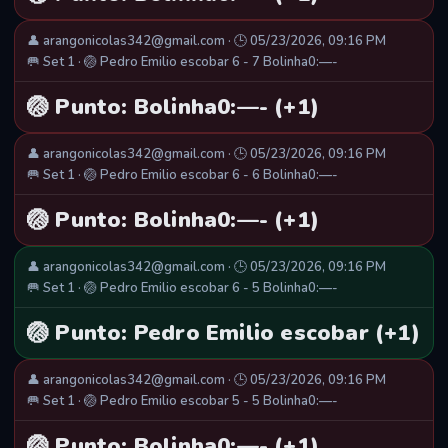
👤 arangonicolas342@gmail.com · 🕒 05/23/2026, 09:16 PM
🥅 Set 1 · 🏐 Pedro Emilio escobar 6 - 7 Bolinha0:—-
🏐 Punto: Bolinha0:—- (+1)
👤 arangonicolas342@gmail.com · 🕒 05/23/2026, 09:16 PM
🥅 Set 1 · 🏐 Pedro Emilio escobar 6 - 6 Bolinha0:—-
🏐 Punto: Bolinha0:—- (+1)
👤 arangonicolas342@gmail.com · 🕒 05/23/2026, 09:16 PM
🥅 Set 1 · 🏐 Pedro Emilio escobar 6 - 5 Bolinha0:—-
🏐 Punto: Pedro Emilio escobar (+1)
👤 arangonicolas342@gmail.com · 🕒 05/23/2026, 09:16 PM
🥅 Set 1 · 🏐 Pedro Emilio escobar 5 - 5 Bolinha0:—-
🏐 Punto: Bolinha0:—- (+1)