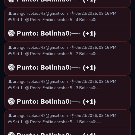
👤 arangonicolas342@gmail.com · 🕒 05/23/2026, 09:16 PM
🥅 Set 1 · 🏐 Pedro Emilio escobar 5 - 4 Bolinha0:—-
🏐 Punto: Bolinha0:—- (+1)
👤 arangonicolas342@gmail.com · 🕒 05/23/2026, 09:16 PM
🥅 Set 1 · 🏐 Pedro Emilio escobar 5 - 2 Bolinha0:—-
🏐 Punto: Bolinha0:—- (+1)
👤 arangonicolas342@gmail.com · 🕒 05/23/2026, 09:16 PM
🥅 Set 1 · 🏐 Pedro Emilio escobar 5 - 3 Bolinha0:—-
🏐 Punto: Bolinha0:—- (+1)
👤 arangonicolas342@gmail.com · 🕒 05/23/2026, 09:16 PM
🥅 Set 1 · 🏐 Pedro Emilio escobar 5 - 1 Bolinha0:—-