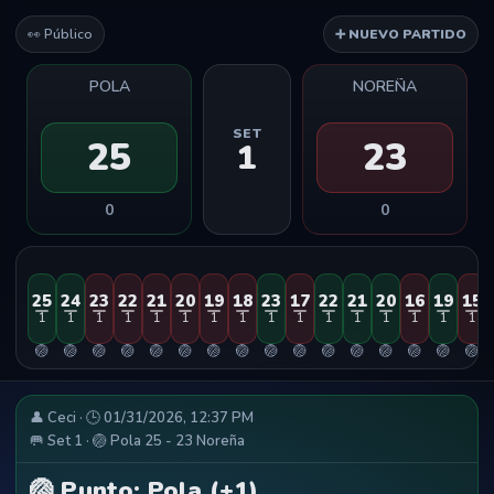
👀 Público
➕ NUEVO PARTIDO
POLA
NOREÑA
SET
25
23
1
0
0
25
24
23
22
21
20
19
18
23
17
22
21
20
16
19
15
1
1
1
1
1
1
1
1
1
1
1
1
1
1
1
1
🏐
🏐
🏐
🏐
🏐
🏐
🏐
🏐
🏐
🏐
🏐
🏐
🏐
🏐
🏐
🏐
👤 Ceci · 🕒 01/31/2026, 12:37 PM
🥅 Set 1 · 🏐 Pola 25 - 23 Noreña
🏐 Punto: Pola (+1)