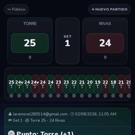
👀 Público
➕ NUEVO PARTIDO
TORRE
RIVAS
SET
25
24
1
0
0
25
24v
24
24v
24
24
23
23
22
21
20
19
22
18
21
20
1
1
1
1
1
1
1
1
1
1
1
1
1
1
1
1
🏐
🏐
🏐
🏐
🏐
🏐
🏐
🏐
🏐
🏐
🏐
🏐
🏐
🏐
🏐
🏐
👤 laramorel280514@gmail.com · 🕒 02/08/2026, 11:05 AM
🥅 Set 1 · 🏐 Torre 25 - 24 Rivas
🏐 Punto: Torre (+1)