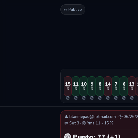
👀 Público
15
11
10
9
8
14
7
6
13
3
3
3
3
3
3
3
3
3
🏐
🏐
🏐
🏐
🏐
🏐
🏐
🏐
🏐
👤 blanmejias@hotmail.com · 🕒 06/26/
🥅 Set 3 · 🏐 Yma 11 - 15 ??
🏐 Punto: ?? (+1)