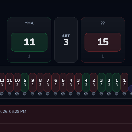
YMA
??
SET
11
15
3
1
1
12
11
10
5
9
8
7
6
5
4
3
4
2
3
2
1
1
3
3
3
3
3
3
3
3
3
3
3
3
3
3
3
3
3
🏐
🏐
🏐
🏐
🏐
🏐
🏐
🏐
🏐
🏐
🏐
🏐
🏐
🏐
🏐
🏐
🏐

2026, 06:29 PM