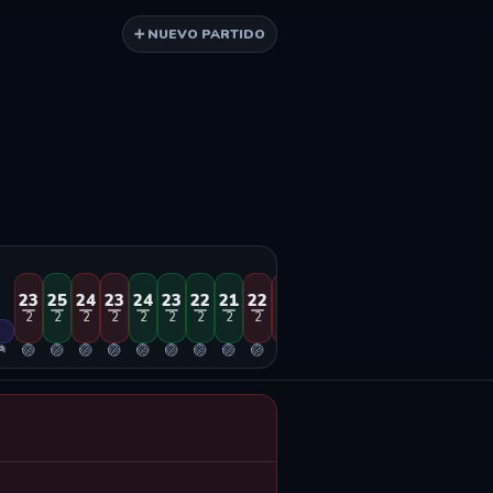
➕ NUEVO PARTIDO
23
25
24
23
24
23
22
21
22
21
20
20
19
19
18
18
1
2
2
2
2
2
2
2
2
2
2
2
2
2
2
2
2
2

🏐
🏐
🏐
🏐
🏐
🏐
🏐
🏐
🏐
🏐
🏐
🏐
🏐
🏐
🏐
🏐
🏐