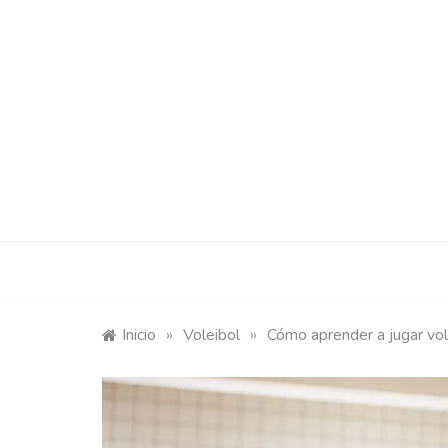
Saltar
al
contenido
Ma
Aplicación
Inicio
»
Voleibol
»
Cómo aprender a jugar vo