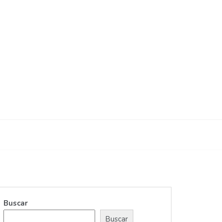
web
igos
Buscar
Buscar