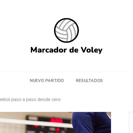
rcador de Voley Online – APP 
 de marcador de voleibol on-line gratis para compartir con tus am
gratuita sin instalación
NUEVO PARTIDO
RESULTADOS
leibol paso a paso desde cero