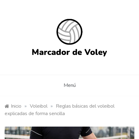
Saltar
al
contenido
Marcador de Voley Online –
Aplicación de marcador de voleibol on-line gratis para
compartir con tus amigos
APP web gratuita sin
instalación
Menú
Inicio
»
Voleibol
»
Reglas básicas del voleibol
explicadas de forma sencilla