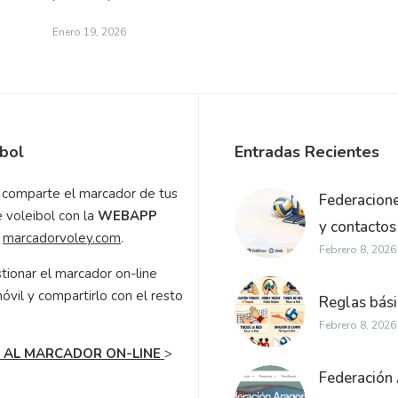
Enero 19, 2026
bol
Entradas Recientes
 comparte el marcador de tus
Federacione
e voleibol con la
WEBAPP
y contactos
marcador
voley.com
.
Febrero 8, 2026
tionar el marcador on-line
óvil y compartirlo con el resto
Reglas bási
Febrero 8, 2026
 AL MARCADOR ON-LINE
>
Federación 