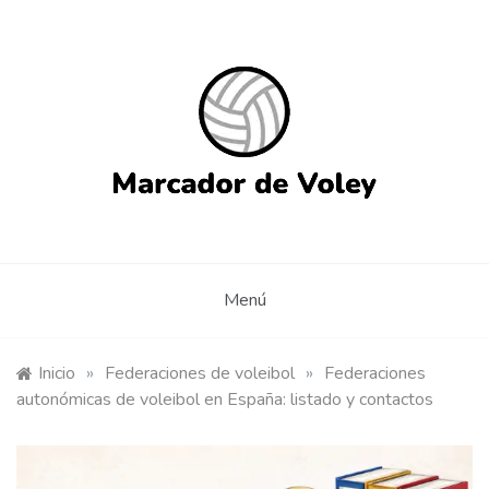
Saltar
al
contenido
Marcador de Voley Online –
Aplicación de marcador de voleibol on-line gratis para
compartir con tus amigos
APP web gratuita sin
instalación
Menú
Inicio
»
Federaciones de voleibol
»
Federaciones
autonómicas de voleibol en España: listado y contactos