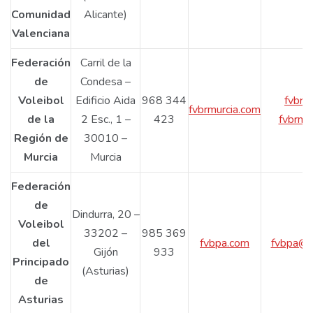
Comunidad
Alicante)
Valenciana
Federación
Carril de la
de
Condesa –
Voleibol
Edificio Aida
968 344
fvbrm
fvbrmurcia.com
de la
2 Esc., 1 –
423
fvbrmu
Región de
30010 –
Murcia
Murcia
Federación
de
Dindurra, 20 –
Voleibol
33202 –
985 369
del
fvbpa.com
fvbpa@f
Gijón
933
Principado
(Asturias)
de
Asturias