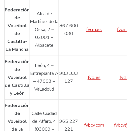
Federación
Alcalde
de
Martínez de la
Voleibol
967 600
Ossa, 2 –
fvcm.es
fvcm@
de
030
02001 –
Castilla-
Albacete
La Mancha
Federación
León, 4 –
de
Entreplanta A
983 333
Voleibol
fvcl.es
fvcl@
– 47003 –
127
de Castilla
Valladolid
y León
Federación
de
Calle Ciudad
Voleibol
de Alfaro, 4
965 227
fvbcv.com
fvbcv@f
de la
(03009 –
221