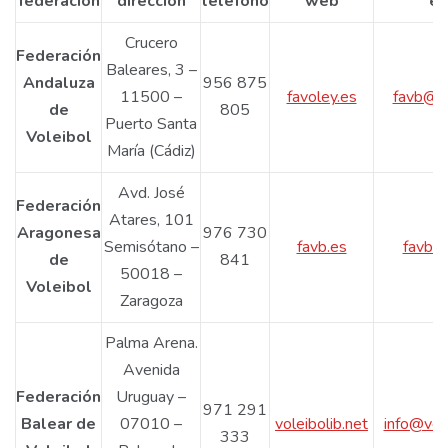
federación
dirección
teléfono
web
em
Crucero
Federación
Baleares, 3 –
Andaluza
956 875
11500 –
favoley.es
favb@fa
de
805
Puerto Santa
Voleibol
María (Cádiz)
Avd. José
Federación
Atares, 101
Aragonesa
976 730
Semisótano –
favb.es
favb@
de
841
50018 –
Voleibol
Zaragoza
Palma Arena.
Avenida
Federación
Uruguay –
971 291
Balear de
07010 –
voleibolib.net
info@vole
333