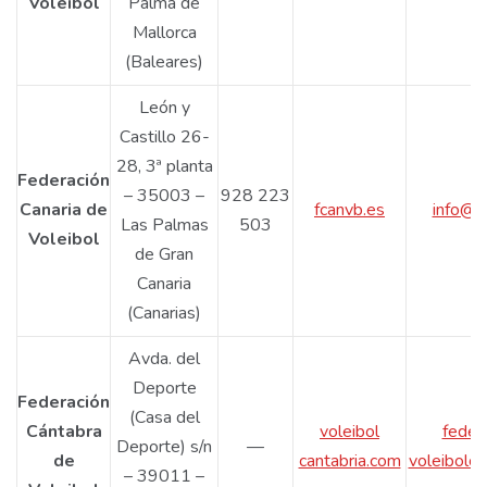
Voleibol
Palma de
Mallorca
(Baleares)
León y
Castillo 26-
28, 3ª planta
Federación
– 35003 –
928 223
Canaria de
fcanvb.es
info@f
Las Palmas
503
Voleibol
de Gran
Canaria
(Canarias)
Avda. del
Deporte
Federación
(Casa del
Cántabra
voleibol
feder
Deporte) s/n
—
de
cantabria.com
voleibolca
– 39011 –