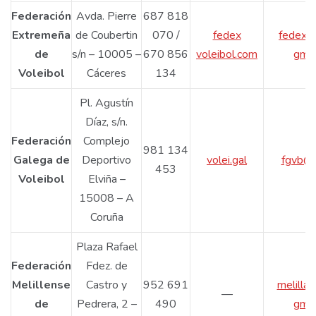
Federación
Avda. Pierre
687 818
Extremeña
de Coubertin
070 /
fedex
fedexv
de
s/n – 10005 –
670 856
voleibol.com
gmai
Voleibol
Cáceres
134
Pl. Agustín
Díaz, s/n.
Federación
Complejo
981 134
Galega de
Deportivo
volei.gal
fgvb@v
453
Voleibol
Elviña –
15008 – A
Coruña
Plaza Rafael
Federación
Fdez. de
Melillense
Castro y
952 691
melilla
—
de
Pedrera, 2 –
490
gmai