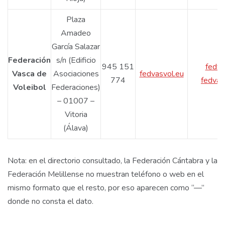
Plaza
Amadeo
García Salazar
Federación
s/n (Edificio
945 151
fedv
Vasca de
Asociaciones
fedvasvol.eu
774
fedvas
Voleibol
Federaciones)
– 01007 –
Vitoria
(Álava)
Nota: en el directorio consultado, la Federación Cántabra y la
Federación Melillense no muestran teléfono o web en el
mismo formato que el resto, por eso aparecen como “—”
donde no consta el dato.