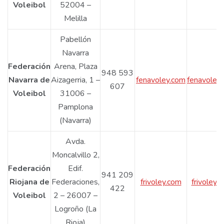
Voleibol
52004 –
Melilla
Pabellón
Navarra
Federación
Arena, Plaza
948 593
Navarra de
Aizagerria, 1 –
fenavoley.com
fenavoley
607
Voleibol
31006 –
Pamplona
(Navarra)
Avda.
Moncalvillo 2,
Federación
Edif.
941 209
Riojana de
Federaciones,
frivoley.com
frivoley
422
Voleibol
2 – 26007 –
Logroño (La
Rioja)